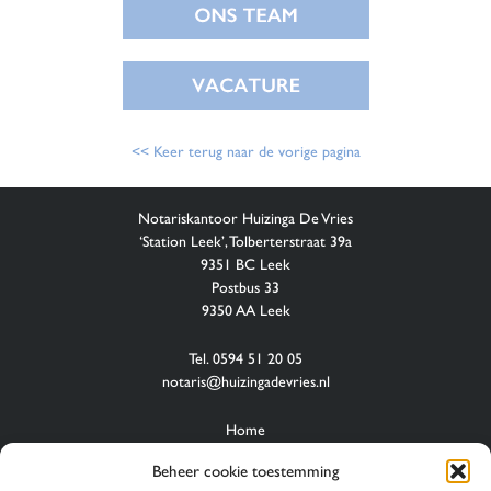
<< Keer terug naar de vorige pagina
Notariskantoor Huizinga De Vries
‘Station Leek’, Tolberterstraat 39a
9351 BC Leek
Postbus 33
9350 AA Leek
Tel. 0594 51 20 05
notaris@huizingadevries.nl
Home
Wie zijn wij
Beheer cookie toestemming
Diensten