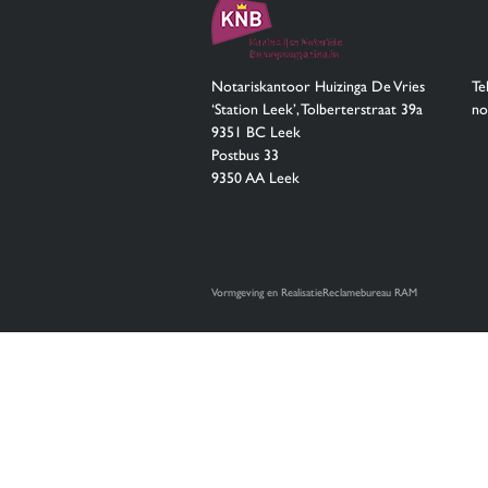
Notariskantoor Huizinga De Vries
Te
‘Station Leek’, Tolberterstraat 39a
no
9351 BC Leek
Postbus 33
9350 AA Leek
Vormgeving en Realisatie
Reclamebureau RAM