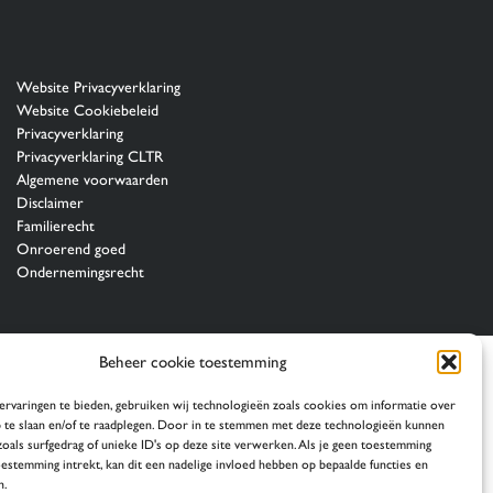
Website Privacyverklaring
Website Cookiebeleid
Privacyverklaring
Privacyverklaring CLTR
Algemene voorwaarden
Disclaimer
Familierecht
Onroerend goed
Ondernemingsrecht
Beheer cookie toestemming
rvaringen te bieden, gebruiken wij technologieën zoals cookies om informatie over
p te slaan en/of te raadplegen. Door in te stemmen met deze technologieën kunnen
zoals surfgedrag of unieke ID's op deze site verwerken. Als je geen toestemming
oestemming intrekt, kan dit een nadelige invloed hebben op bepaalde functies en
n.