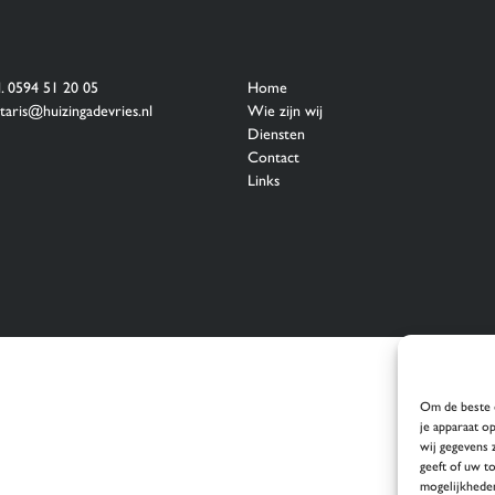
l. 0594 51 20 05
Home
taris@huizingadevries.nl
Wie zijn wij
Diensten
Contact
Links
Om de beste e
je apparaat o
wij gegevens 
geeft of uw t
mogelijkhede