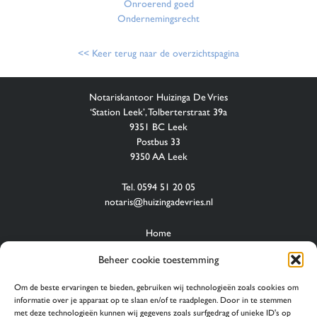
Onroerend goed
Ondernemingsrecht
<< Keer terug naar de overzichtspagina
Notariskantoor Huizinga De Vries
‘Station Leek’, Tolberterstraat 39a
9351 BC Leek
Postbus 33
9350 AA Leek
Tel. 0594 51 20 05
notaris@huizingadevries.nl
Home
Wie zijn wij
Beheer cookie toestemming
Diensten
Contact
Om de beste ervaringen te bieden, gebruiken wij technologieën zoals cookies om
Links
informatie over je apparaat op te slaan en/of te raadplegen. Door in te stemmen
met deze technologieën kunnen wij gegevens zoals surfgedrag of unieke ID's op